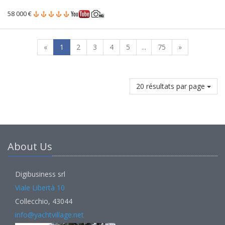
58 000 €
«
1
2
3
4
5
...
75
»
20 résultats par page
About Us
Digibusiness srl
Viale Libertà 10
Collecchio, 43044
info@yachtvillage.net