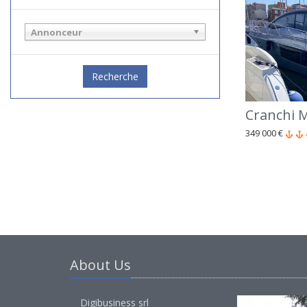
Annonceur
Recherche
Cranchi 
349 000 €
About Us
Digibusiness srl