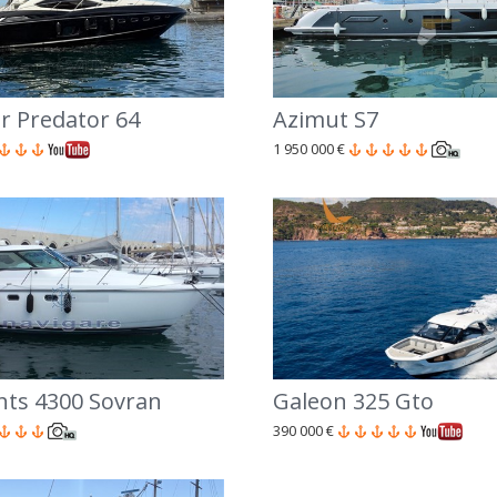
r Predator 64
Azimut S7
1 950 000 €
hts 4300 Sovran
Galeon 325 Gto
390 000 €