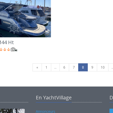
M44 Ht
«
1
...
6
7
8
9
10
..
En YachtVillage
D
Annonceurs