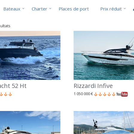
Bateaux
Charter
Places de port
Prix réduit
ultats
cht 52 Ht
Rizzardi Infive
1 050 000 €