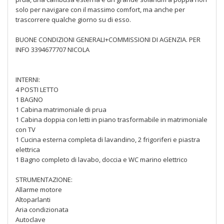
solo per navigare con il massimo comfort, ma anche per
trascorrere qualche giorno su di esso.
BUONE CONDIZIONI GENERALI+COMMISSIONI DI AGENZIA. PER
INFO 3394677707 NICOLA
INTERNI:
4 POSTI LETTO
1 BAGNO
1 Cabina matrimoniale di prua
1 Cabina doppia con letti in piano trasformabile in matrimoniale
con TV
1 Cucina esterna completa di lavandino, 2 frigoriferi e piastra
elettrica
1 Bagno completo di lavabo, doccia e WC marino elettrico
STRUMENTAZIONE:
Allarme motore
Altoparlanti
Aria condizionata
Autoclave