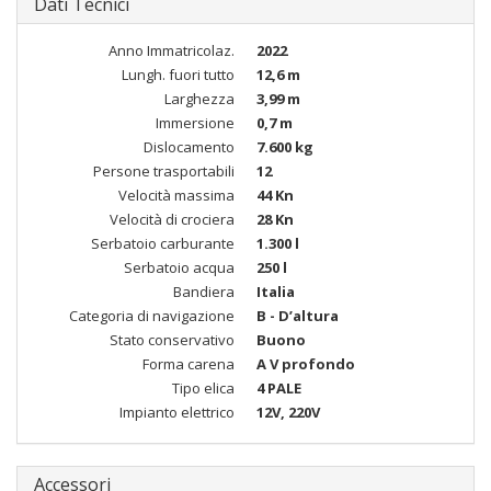
Dati Tecnici
Anno Immatricolaz.
2022
Lungh. fuori tutto
12,6 m
Larghezza
3,99 m
Immersione
0,7 m
Dislocamento
7.600 kg
Persone trasportabili
12
Velocità massima
44 Kn
Velocità di crociera
28 Kn
Serbatoio carburante
1.300 l
Serbatoio acqua
250 l
Bandiera
Italia
Categoria di navigazione
B - D’altura
Stato conservativo
Buono
Forma carena
A V profondo
Tipo elica
4 PALE
Impianto elettrico
12V, 220V
Accessori