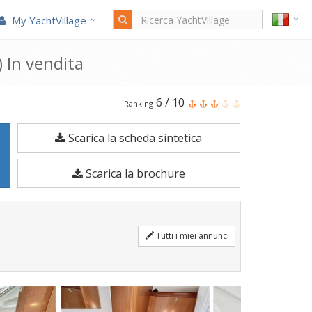
My YachtVillage
 In vendita
Il
6
/
10
Ranking
Beneteau
Scarica la scheda sintetica
OCEANIS
40
Scarica la brochure
è
una
Barca
Tutti i miei annunci
a
vela
di
12,15