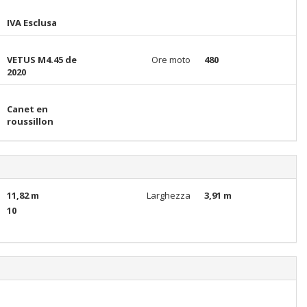
IVA Esclusa
VETUS M4.45 de
Ore moto
480
2020
Canet en
roussillon
11,82 m
Larghezza
3,91 m
10