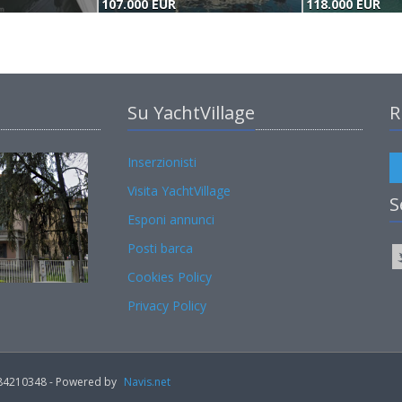
107.000 EUR
118.000 EUR
Su YachtVillage
R
Inserzionisti
Visita YachtVillage
S
Esponi annunci
Posti barca
Cookies Policy
Privacy Policy
02184210348 - Powered by
Navis.net