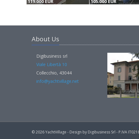
119.000 EUR
105.000 EUR
About Us
Digibusiness srl
Viale Libertà 10
Collecchio, 43044
info@yachtvillage.net
© 2026 YachtVillage - Design by Digibusiness Srl - P.IVA IT