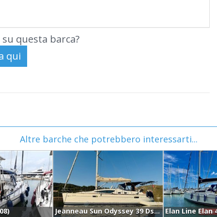
 su questa barca?
Altre barche che potrebbero interessarti...
08)
Jeanneau Sun Odyssey 39 Ds (2007)
Elan Line Elan 