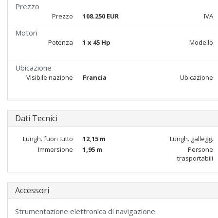
Prezzo
Prezzo
108.250 EUR
IVA
Motori
Potenza
1 x 45 Hp
Modello
Ubicazione
Visibile nazione
Francia
Ubicazione
Dati Tecnici
Lungh. fuori tutto
12,15 m
Lungh. gallegg.
Immersione
1,95 m
Persone
trasportabili
Accessori
Strumentazione elettronica di navigazione