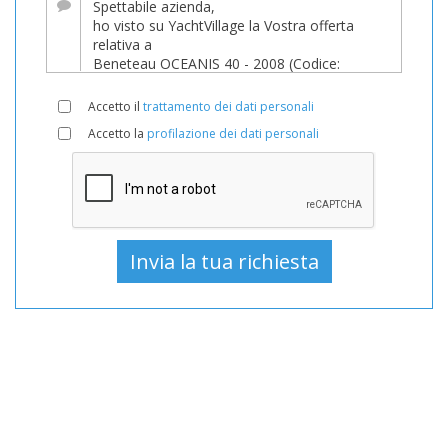
Barca
In
vendita,
Barche
Accetto il
trattamento dei dati personali
Usato,
Accetto la
profilazione dei dati personali
Barca
a
vela
In
vendita,
Barca
a
vela
Usato,
Barche
a