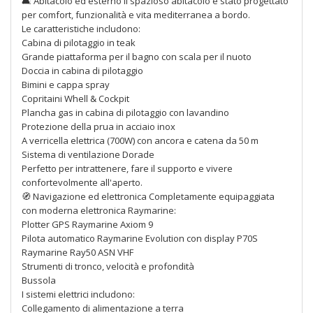
🛋 Abitacolo ed esterno Il spazioso abitacolo è stato progettato
per comfort, funzionalità e vita mediterranea a bordo.
Le caratteristiche includono:
Cabina di pilotaggio in teak
Grande piattaforma per il bagno con scala per il nuoto
Doccia in cabina di pilotaggio
Bimini e cappa spray
Copritaini Whell & Cockpit
Plancha gas in cabina di pilotaggio con lavandino
Protezione della prua in acciaio inox
A verricella elettrica (700W) con ancora e catena da 50 m
Sistema di ventilazione Dorade
Perfetto per intrattenere, fare il supporto e vivere
confortevolmente all'aperto.
🧭 Navigazione ed elettronica Completamente equipaggiata
con moderna elettronica Raymarine:
Plotter GPS Raymarine Axiom 9
Pilota automatico Raymarine Evolution con display P70S
Raymarine Ray50 ASN VHF
Strumenti di tronco, velocità e profondità
Bussola
I sistemi elettrici includono:
Collegamento di alimentazione a terra