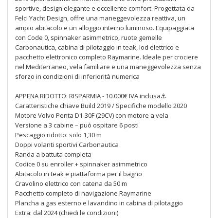
sportive, design elegante e eccellente comfort. Progettata da
Felci Yacht Design, offre una maneggevolezza reattiva, un
ampio abitacolo e un alloggio interno luminoso. Equipaggiata
con Code 0, spinnaker asimmetrico, ruote gemelle
Carbonautica, cabina di pilotaggio in teak, lod elettrico e
pacchetto elettronico completo Raymarine. Ideale per crociere
nel Mediterraneo, vela familiare e una maneggevolezza senza
sforzo in condizioni di inferiorità numerica
APPENA RIDOTTO: RISPARMIA - 10.000€ IVA inclusa⚓
Caratteristiche chiave Build 2019 / Specifiche modello 2020
Motore Volvo Penta D1-30F (29CV) con motore a vela
Versione a 3 cabine – può ospitare 6 posti
Pescaggio ridotto: solo 1,30 m
Doppi volanti sportivi Carbonautica
Randa a battuta completa
Codice 0 su enroller + spinnaker asimmetrico
Abitacolo in teak e piattaforma per il bagno
Cravolino elettrico con catena da 50 m
Pacchetto completo di navigazione Raymarine
Plancha a gas esterno e lavandino in cabina di pilotaggio
Extra: dal 2024 (chiedi le condizioni)