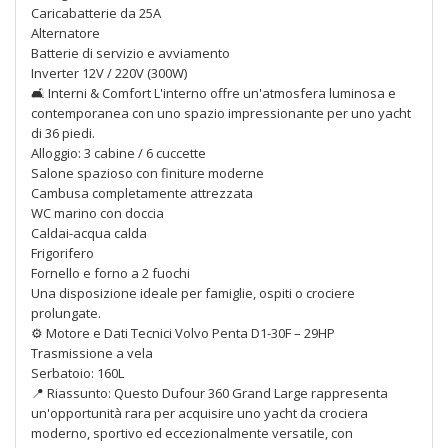
Caricabatterie da 25A
Alternatore
Batterie di servizio e avviamento
Inverter 12V / 220V (300W)
🛋 Interni & Comfort L'interno offre un'atmosfera luminosa e
contemporanea con uno spazio impressionante per uno yacht
di 36 piedi.
Alloggio: 3 cabine / 6 cuccette
Salone spazioso con finiture moderne
Cambusa completamente attrezzata
WC marino con doccia
Caldai-acqua calda
Frigorifero
Fornello e forno a 2 fuochi
Una disposizione ideale per famiglie, ospiti o crociere
prolungate.
⚙️ Motore e Dati Tecnici Volvo Penta D1-30F – 29HP
Trasmissione a vela
Serbatoio: 160L
📍 Riassunto: Questo Dufour 360 Grand Large rappresenta
un'opportunità rara per acquisire uno yacht da crociera
moderno, sportivo ed eccezionalmente versatile, con