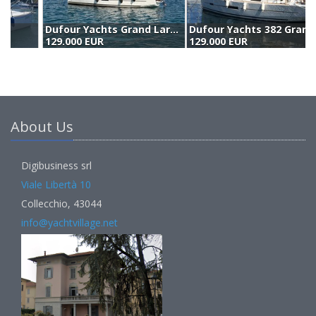
Dufour Yachts Grand Large 350 (2017)
Dufour Yachts 382 Grand Large (2016)
B
129.000 EUR
129.000 EUR
1
About Us
Digibusiness srl
Viale Libertà 10
Collecchio, 43044
info@yachtvillage.net