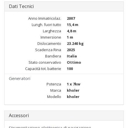
Dati Tecnici
Anno Immatricolaz.
2007
Lungh. fuori tutto
15,4 m
Larghezza
4,8 m
Immersione
1 m
Dislocamento
23.240 kg
Scadenza Rina
2025
Bandiera
Italia
Stato conservativo
Ottimo
Capacità tot. batterie
100
Generatori
Potenza
1 x 7kw
Marca
kholer
Modello
kholer
Accessori
Strumentazione elettronica di navigazione