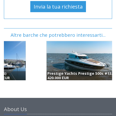
Altre barche che potrebbero interessarti...
Prestige Yachts Prestige 500s #13 (2011)
S
420.000 EUR
4
About Us