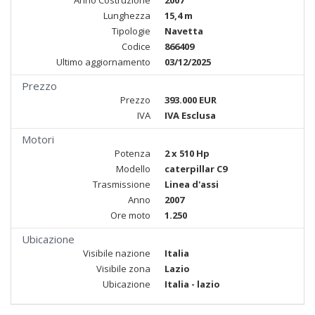
Anno Costruzione
2007
Lunghezza
15,4 m
Tipologie
Navetta
Codice
866409
Ultimo aggiornamento
03/12/2025
Prezzo
Prezzo
393.000 EUR
IVA
IVA Esclusa
Motori
Potenza
2 x 510 Hp
Modello
caterpillar C9
Trasmissione
Linea d'assi
Anno
2007
Ore moto
1.250
Ubicazione
Visibile nazione
Italia
Visibile zona
Lazio
Ubicazione
Italia - lazio