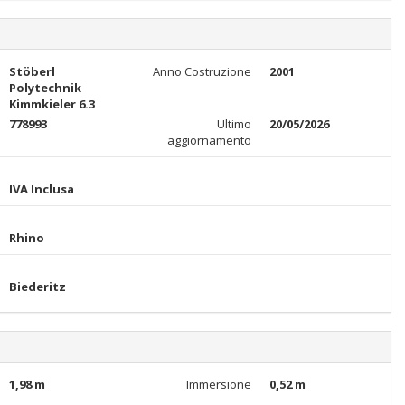
Stöberl
Anno Costruzione
2001
Polytechnik
Kimmkieler 6.3
778993
Ultimo
20/05/2026
aggiornamento
IVA Inclusa
Rhino
Biederitz
1,98 m
Immersione
0,52 m