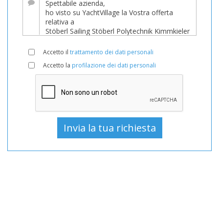
YachtVillage.net.
Barca,
Barche,
Barca
Accetto il
trattamento dei dati personali
In
Accetto la
profilazione dei dati personali
vendita,
Barche
Usato,
Barca
a
vela
In
vendita,
Barca
a
vela