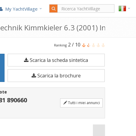
My YachtVillage
technik Kimmkieler 6.3 (2001) In vendita
Il
2
/
10
Ranking
Stöberl
Scarica la scheda sintetica
Sailing
Stöberl
Scarica la brochure
Polytechnik
Kimmkieler
ote
6.3
81 890660
Tutti i miei annunci
è
una
Barca
a