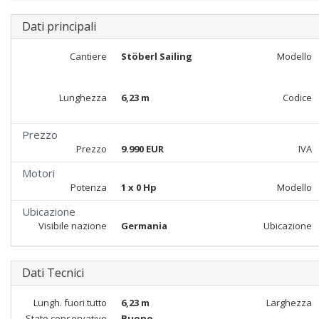
Dati principali
Cantiere
Stöberl Sailing
Modello
Lunghezza
6,23 m
Codice
Prezzo
Prezzo
9.990 EUR
IVA
Motori
Potenza
1 x 0 Hp
Modello
Ubicazione
Visibile nazione
Germania
Ubicazione
Dati Tecnici
Lungh. fuori tutto
6,23 m
Larghezza
Stato conservativo
Buono