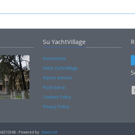
Su YachtVillage
R
Inserzionisti
Visita YachtVillage
S
Esponi annunci
Posti barca
Cookies Policy
Privacy Policy
02184210348 - Powered by
Navis.net