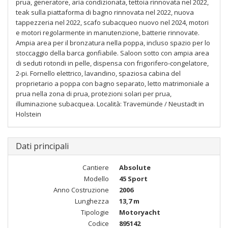
prua, generatore, aria condizionata, tettoia rinnovata nel 2022,
teak sulla piattaforma di bagno rinnovata nel 2022, nuova
tappezzeria nel 2022, scafo subacqueo nuovo nel 2024, motori
e motori regolarmente in manutenzione, batterie rinnovate.
Ampia area per il bronzatura nella poppa, incluso spazio per lo
stoccaggio della barca gonfiabile. Saloon sotto con ampia area
di seduti rotondi in pelle, dispensa con frigorifero-congelatore,
2-pi. Fornello elettrico, lavandino, spaziosa cabina del
proprietario a poppa con bagno separato, letto matrimoniale a
prua nella zona di prua, protezioni solari per prua,
illuminazione subacquea. Località: Travemünde / Neustadt in
Holstein
Dati principali
Cantiere
Absolute
Modello
45 Sport
Anno Costruzione
2006
Lunghezza
13,7 m
Tipologie
Motoryacht
Codice
895142