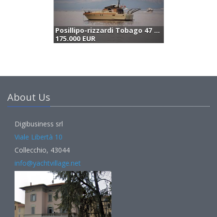
Posillipo-rizzardi Tobago 47 Special (1978)
Ferretti Yachts 430 (2002)
Azi
 EUR
185.000 EUR
165
About Us
Digibusiness srl
Viale Libertà 10
Collecchio, 43044
info@yachtvillage.net