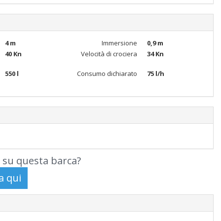
4 m
Immersione
0,9 m
40 Kn
Velocità di crociera
34 Kn
550 l
Consumo dichiarato
75 l/h
 su questa barca?