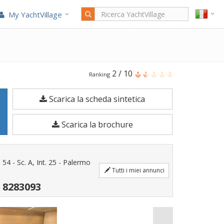
My YachtVillage
Il
2
/
10
Ranking
Mig
Scarica la scheda sintetica
Marine
43
Scarica la brochure
è
una
Barca
 54 - Sc. A, Int. 25 - Palermo
a
Tutti i miei annunci
motore
 8283093
di
13,8