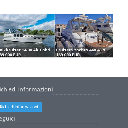
Valkkruiser 14.00 Ak Cabrio (2002)
Cruisers Yachts 440 4370 (2003)
89.000 EUR
169.000 EUR
1
ichiedi informazioni
Richiedi informazioni
eguici