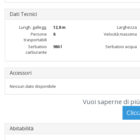
Dati Tecnici
Lungh. gallegg.
12,8 m
Larghezza
Persone
8
Velocità massima
trasportabili
Serbatoio
980 l
Serbatoio acqua
carburante
Accessori
Nessun dato disponibile
Vuoi saperne di più
Abitabilità