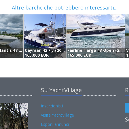
Altre barche che potrebbero interessarti...
Azimut Gobbi Atlantis 47 (2003)
Cayman 42 Fly (2006)
Fairline Targa 43 Open (2004)
165.000 EUR
165.000 EUR
1
Su YachtVillage
R
Inserzionisti
Visita YachtVillage
S
Esponi annunci