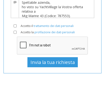
Barca
In
vendita,
Barche
Accetto il
trattamento dei dati personali
Usato,
Accetto la
profilazione dei dati personali
Barca
a
motore
In
vendita,
Barca
a
motore
Usato,
Barche
a