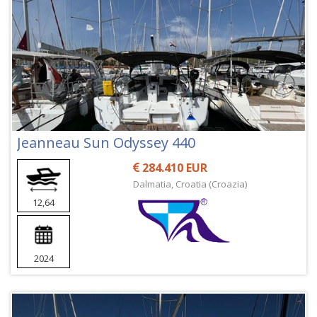
Jeanneau Sun Odyssey 440
284.410 EUR
Dalmatia, Croatia (Croazia)
12,64
2024