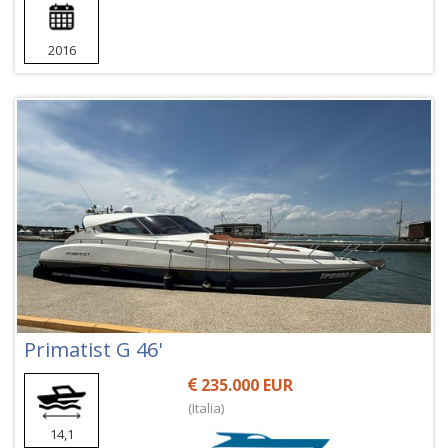
2016
Primatist G 46'
235.000 EUR
(Italia)
14,1