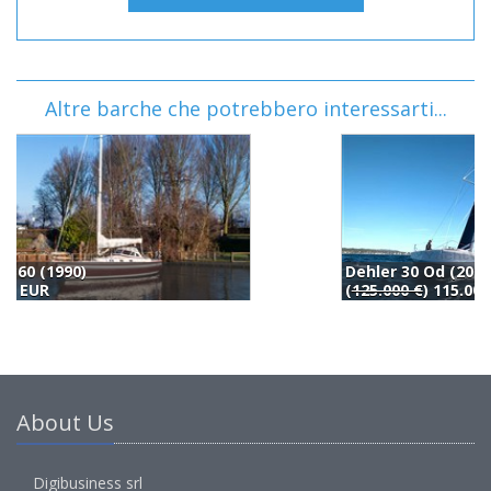
Altre barche che potrebbero interessarti...
Dehler 30 Od (2020)
(
125.000 €
) 115.000 EUR
(
About Us
Digibusiness srl