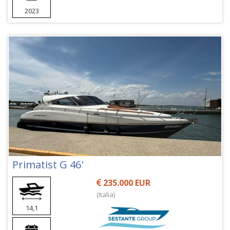
2023
Primatist G 46'
235.000 EUR
(Italia)
14,1