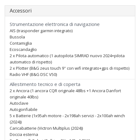
Accessori
Strumentazione elettronica di navigazione
AIS (trasponder garmin integrato)
Bussola
Contamiglia
Ecoscandaglio
2 x Pilota automatico (1 autopilota SIMRAD nuovo 2024+pilota
automatico di rispetto)
2 x Plotter (B&G zeus touch 9'' con wifi integrato+gps di rispetto)
Radio VHF (B&G DSC V50)
Allestimento tecnico e di coperta
2 x Ancora (1 ancora CQR originale 48lbs +1 Ancora Danfort
originale 40lbs)
Autoclave
Autogonfiabile
5 x Batterie (1x95ah motore - 2x198ah servizi - 2x100ah winch
(2024))
Caricabatterie (Victron Multiplus (2024))
Doccia esterna