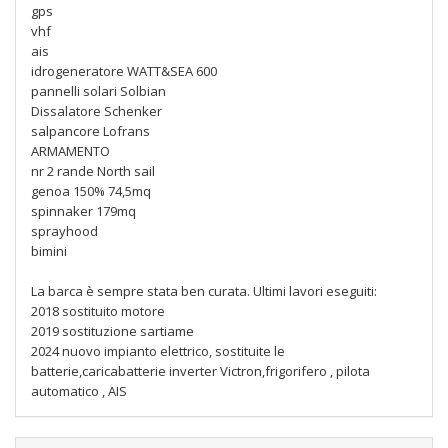
gps
vhf
ais
idrogeneratore WATT&SEA 600
pannelli solari Solbian
Dissalatore Schenker
salpancore Lofrans
ARMAMENTO
nr 2 rande North sail
genoa 150% 74,5mq
spinnaker 179mq
sprayhood
bimini
La barca è sempre stata ben curata. Ultimi lavori eseguiti:
2018 sostituito motore
2019 sostituzione sartiame
2024 nuovo impianto elettrico, sostituite le
batterie,caricabatterie inverter Victron,frigorifero , pilota
automatico , AIS