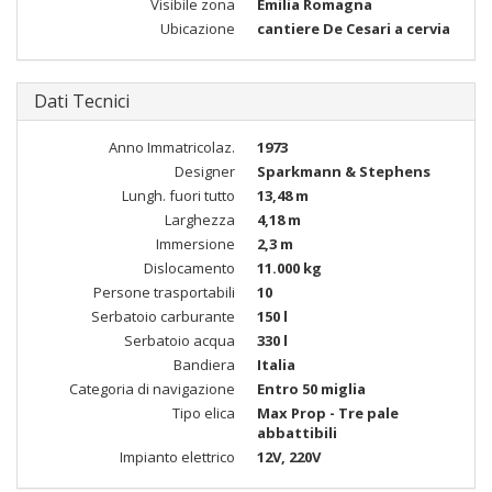
Visibile zona
Emilia Romagna
Ubicazione
cantiere De Cesari a cervia
Dati Tecnici
Anno Immatricolaz.
1973
Designer
Sparkmann & Stephens
Lungh. fuori tutto
13,48 m
Larghezza
4,18 m
Immersione
2,3 m
Dislocamento
11.000 kg
Persone trasportabili
10
Serbatoio carburante
150 l
Serbatoio acqua
330 l
Bandiera
Italia
Categoria di navigazione
Entro 50 miglia
Tipo elica
Max Prop - Tre pale
abbattibili
Impianto elettrico
12V, 220V