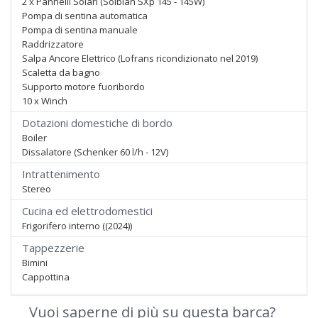
2 x Pannelli Solari (Solbian SXp 145 - 145W)
Pompa di sentina automatica
Pompa di sentina manuale
Raddrizzatore
Salpa Ancore Elettrico (Lofrans ricondizionato nel 2019)
Scaletta da bagno
Supporto motore fuoribordo
10 x Winch
Dotazioni domestiche di bordo
Boiler
Dissalatore (Schenker 60 l/h - 12V)
Intrattenimento
Stereo
Cucina ed elettrodomestici
Frigorifero interno ((2024))
Tappezzerie
Bimini
Cappottina
Vuoi saperne di più su questa barca?