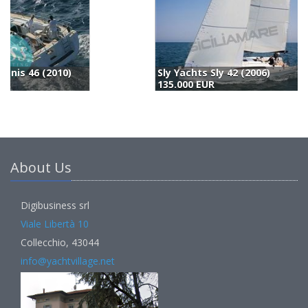
Sly Yachts Sly 42 (2006)
D
135.000 EUR
1
About Us
Digibusiness srl
Viale Libertà 10
Collecchio, 43044
info@yachtvillage.net