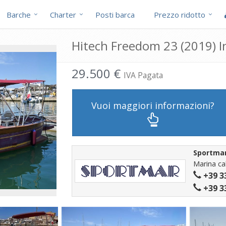
Barche
Charter
Posti barca
Prezzo ridotto
Hitech Freedom 23 (2019) I
29.500 €
IVA Pagata
Vuoi maggiori informazioni?
Sportma
Marina cal
+39 3
+39 3