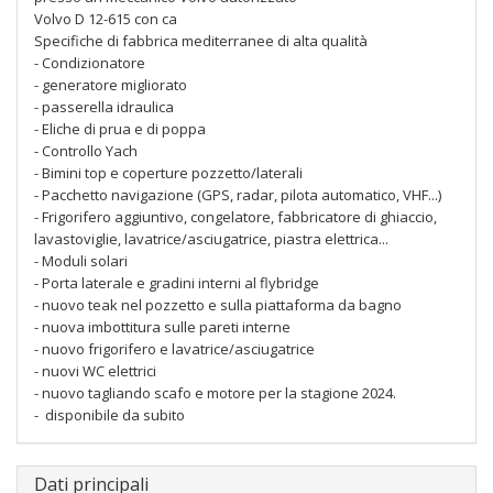
Volvo D 12-615 con ca
Specifiche di fabbrica mediterranee di alta qualità
- Condizionatore
- ⁠generatore migliorato
- ⁠passerella idraulica
- ⁠Eliche di prua e di poppa
- ⁠Controllo Yach
- ⁠Bimini top e coperture pozzetto/laterali
- ⁠Pacchetto navigazione (GPS, radar, pilota automatico, VHF...)
- ⁠Frigorifero aggiuntivo, congelatore, fabbricatore di ghiaccio,
lavastoviglie, lavatrice/asciugatrice, piastra elettrica...
- ⁠Moduli solari
- ⁠Porta laterale e gradini interni al flybridge
- ⁠nuovo teak nel pozzetto e sulla piattaforma da bagno
- ⁠nuova imbottitura sulle pareti interne
- ⁠nuovo frigorifero e lavatrice/asciugatrice
- ⁠nuovi WC elettrici
- ⁠nuovo tagliando scafo e motore per la stagione 2024.
- ⁠ disponibile da subito
Dati principali