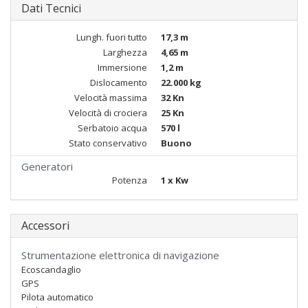
Dati Tecnici
Lungh. fuori tutto
17,3 m
Larghezza
4,65 m
Immersione
1,2 m
Dislocamento
22.000 kg
Velocità massima
32 Kn
Velocità di crociera
25 Kn
Serbatoio acqua
570 l
Stato conservativo
Buono
Generatori
Potenza
1 x Kw
Accessori
Strumentazione elettronica di navigazione
Ecoscandaglio
GPS
Pilota automatico