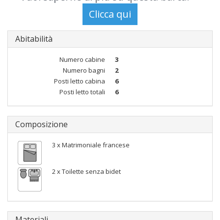
Abitabilità
Numero cabine
3
Numero bagni
2
Posti letto cabina
6
Posti letto totali
6
Composizione
3 x Matrimoniale francese
2 x Toilette senza bidet
Materiali