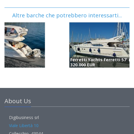
Altre barche che potrebbero interessarti...
Ferretti Yachts Ferretti 57' (2000)
D
320.000 EUR
2
About Us
Digibusiness srl
Viale Libertà 10
Collecchio, 43044