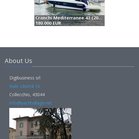
Cranchi Mediterranee 43 (2008)
P
180.000 EUR
1
About Us
Digibusiness srl
Viale Libertà 10
Collecchio, 43044
info@yachtvillage.net