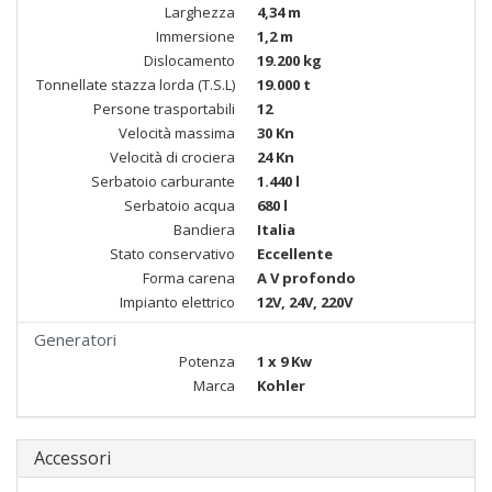
Larghezza
4,34 m
Immersione
1,2 m
Dislocamento
19.200 kg
Tonnellate stazza lorda (T.S.L)
19.000 t
Persone trasportabili
12
Velocità massima
30 Kn
Velocità di crociera
24 Kn
Serbatoio carburante
1.440 l
Serbatoio acqua
680 l
Bandiera
Italia
Stato conservativo
Eccellente
Forma carena
A V profondo
Impianto elettrico
12V, 24V, 220V
Generatori
Potenza
1 x 9 Kw
Marca
Kohler
Accessori