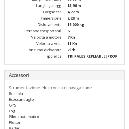
Lungh. gallegg.
13,96 m
Larghezza
4,77 m
Immersione
2,28 m
Dislocamento
15.000 kg
Persone trasportabili
8
Velocità a motore
7 Kn
Velocità a vela
11 Kn
Consumo dichiarato
7 l/h
Tipo elica
TRI PALES REPLIABLE JPROP
Accessori
Strumentazione elettronica di navigazione
Bussola
Ecoscandaglio
GPS
Log
Pilota automatico
Plotter
Radar