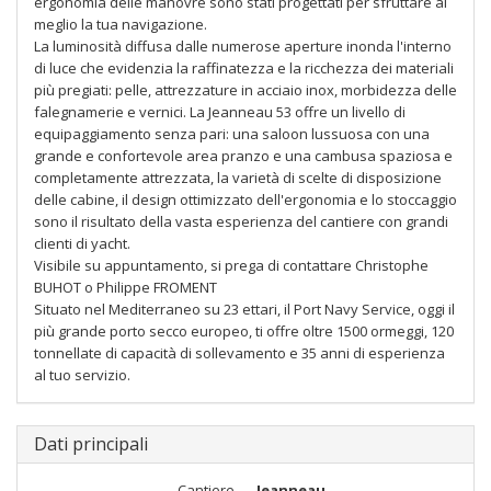
ergonomia delle manovre sono stati progettati per sfruttare al
meglio la tua navigazione.
La luminosità diffusa dalle numerose aperture inonda l'interno
di luce che evidenzia la raffinatezza e la ricchezza dei materiali
più pregiati: pelle, attrezzature in acciaio inox, morbidezza delle
falegnamerie e vernici. La Jeanneau 53 offre un livello di
equipaggiamento senza pari: una saloon lussuosa con una
grande e confortevole area pranzo e una cambusa spaziosa e
completamente attrezzata, la varietà di scelte di disposizione
delle cabine, il design ottimizzato dell'ergonomia e lo stoccaggio
sono il risultato della vasta esperienza del cantiere con grandi
clienti di yacht.
Visibile su appuntamento, si prega di contattare Christophe
BUHOT o Philippe FROMENT
Situato nel Mediterraneo su 23 ettari, il Port Navy Service, oggi il
più grande porto secco europeo, ti offre oltre 1500 ormeggi, 120
tonnellate di capacità di sollevamento e 35 anni di esperienza
al tuo servizio.
Dati principali
Cantiere
Jeanneau