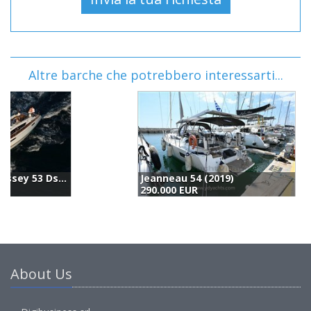
Altre barche che potrebbero interessarti...
Jeanneau 54 (2019)
H
290.000 EUR
2
About Us