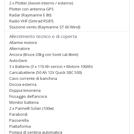
2 x Plotter (Axiom interno / esterno)
Plotter con antenna GPS
Radar (Raymarine E 80)
Radio VHF (Simrad RS87)
Stazione vento (Raymarine ST 60 Wind)
Allestimento tecnico e di coperta
Allarme motore
Alternatore
Ancora (Bruce 20kg con 5omt cat 8mm)
Autoclave
3 x Batterie (3 x 110 Ah servizi + Motore 100Ah)
Caricabatterie (50 Ah 12V Quick SBC 500)
Cavo corrente di banchina
Doccia esterna
Doppia timoneria
Fissaggio dell’ancora
Monitor batteria
2 x Pannelli Solari (100w)
Parabordi
Passerella
Piattaforma
Pompa di sentina automatica