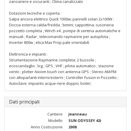
zanzariere e oscuranti ; Clima canalizzato
Dotazioni tecniche e coperta :
Salpa ancora elettrico Quick 1000w; pannelli solari 2x100W ;
Doccia esterna calda/fredda ; bimini; cappottina; cuscineria
pozzetto completa ; Winch x4 ; pompe di sentina automatiche e
manuali ; Radar ; telecomando raymarine per autopilota ;
Inverter 800w ; elica Max Prop pale orientabili
Elettronica e impianti :
Strumentazione Raymarine completa: 2 bussole ;
ecoscandaglio ; log ; GPS ; VHF ; pilota automatico ; stazione
vento ; plotter Aixiom touch con antenna GPS ; Stereo AM/FM
con altoparlanti interni/esterni ; Controller Fusion in Pozzetto ;
Autoclave; impianto acque nere doppio; boiler;
Dati principali
Cantiere
Jeanneau
Modello
SUN ODYSSEY 42i
Anno Costruzione
2008