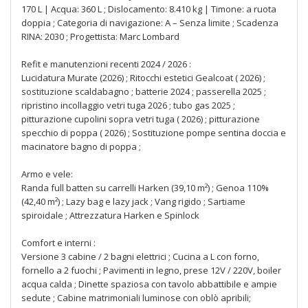
170 L | Acqua: 360 L ; Dislocamento: 8.410 kg | Timone: a ruota
doppia ; Categoria di navigazione: A – Senza limite ; Scadenza
RINA: 2030 ; Progettista: Marc Lombard
Refit e manutenzioni recenti 2024 / 2026 :
Lucidatura Murate (2026) ; Ritocchi estetici Gealcoat ( 2026) ;
sostituzione scaldabagno ; batterie 2024 ; passerella 2025 ;
ripristino incollaggio vetri tuga 2026 ; tubo gas 2025 ;
pitturazione cupolini sopra vetri tuga ( 2026) ; pitturazione
specchio di poppa ( 2026) ; Sostituzione pompe sentina doccia e
macinatore bagno di poppa ;
Armo e vele:
Randa full batten su carrelli Harken (39,10 m²) ; Genoa 110%
(42,40 m²) ; Lazy bag e lazy jack ; Vang rigido ; Sartiame
spiroidale ; Attrezzatura Harken e Spinlock
Comfort e interni :
Versione 3 cabine / 2 bagni elettrici ; Cucina a L con forno,
fornello a 2 fuochi ; Pavimenti in legno, prese 12V / 220V, boiler
acqua calda ; Dinette spaziosa con tavolo abbattibile e ampie
sedute ; Cabine matrimoniali luminose con oblò apribili;