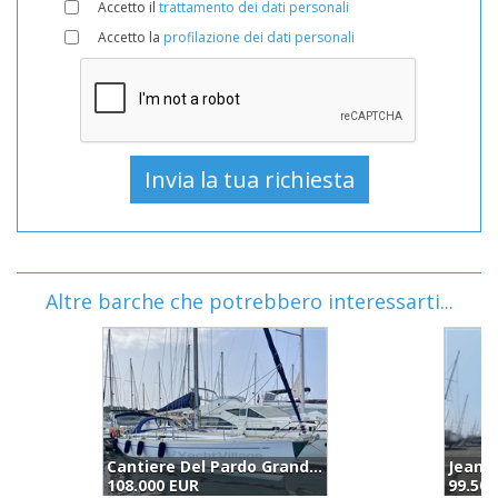
Accetto il
trattamento dei dati personali
Accetto la
profilazione dei dati personali
Altre barche che potrebbero interessarti...
Jeanneau Sun Odyssey 40 Ds (2003)
99.500 EUR
9