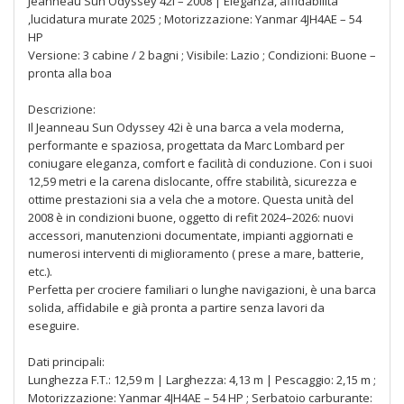
Jeanneau Sun Odyssey 42i – 2008 | Eleganza, affidabilità
,lucidatura murate 2025 ; Motorizzazione: Yanmar 4JH4AE – 54
HP
Versione: 3 cabine / 2 bagni ; Visibile: Lazio ; Condizioni: Buone –
pronta alla boa
Descrizione:
Il Jeanneau Sun Odyssey 42i è una barca a vela moderna,
performante e spaziosa, progettata da Marc Lombard per
coniugare eleganza, comfort e facilità di conduzione. Con i suoi
12,59 metri e la carena dislocante, offre stabilità, sicurezza e
ottime prestazioni sia a vela che a motore. Questa unità del
2008 è in condizioni buone, oggetto di refit 2024–2026: nuovi
accessori, manutenzioni documentate, impianti aggiornati e
numerosi interventi di miglioramento ( prese a mare, batterie,
etc.).
Perfetta per crociere familiari o lunghe navigazioni, è una barca
solida, affidabile e già pronta a partire senza lavori da
eseguire.
Dati principali:
Lunghezza F.T.: 12,59 m | Larghezza: 4,13 m | Pescaggio: 2,15 m ;
Motorizzazione: Yanmar 4JH4AE – 54 HP ; Serbatoio carburante: