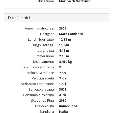
Ubicazione
Marina di Nettuno
Dati Tecnici
Anno Immatricolaz.
2008
Designer
Marc Lombard
Lungh. fuori tutto
12,85 m
Lungh. gallegg.
11,6 m
Larghezza
4,13 m
Immersione
2,15 m
Dislocamento
8.410 kg
Persone trasportabili
9
Velocità a motore
7 Kn
Velocità a vela
7 Kn
Serbatoio carburante
170 l
Serbatoio acqua
360 l
Consumo dichiarato
4 l/h
Scadenza Rina
2030
Disponibilità
immediata
Bandiera
Italia