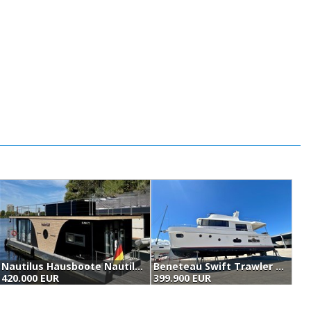
Nautilus Hausboote Nautilus Luxus Hausboot Mit Besonderer Raumaufteilung (2025)
Beneteau Swift Trawler 50 (2013)
F
420.000 EUR
399.900 EUR
4