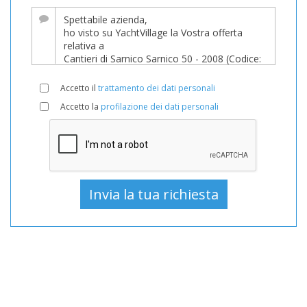
YachtVillage.net.
Barca,
Barche,
Barca
In
Accetto il
trattamento dei dati personali
vendita,
Accetto la
profilazione dei dati personali
Barche
Usato,
Barca
a
motore
In
vendita,
Barca
a
motore