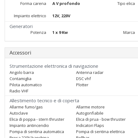
Forma carena
A V profondo
Tipo elica
Impianto elettrico
12V, 220V
Generatori
Potenza
1 x 9 Kw
Marca
Accessori
Strumentazione elettronica di navigazione
Angolo barra
Antenna radar
Contamiglia
DSC vhf
Pilota automatico
Plotter
Radio VHF
Allestimento tecnico e di coperta
Allarme fumo/gas
Allarme motore
Autoclave
Autogonfiabile
Elica di poppa - stern thruster
Elica di prua - bow thruster
Impianto antincendio
Indicatori Flaps
Pompa di sentina automatica
Pompa di sentina elettrica
Presa 220V banchina
Rollbar