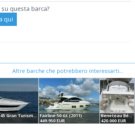
 su questa barca?
Altre barche che potrebbero interessarti...
Beneteau Bénéteau 45 Gran Turismo (2022)
Fairline 50 Gt (2011)
Beneteau Bénéteau Monte Carlo 47 Feet (2011)
449.950 EUR
420.000 EUR