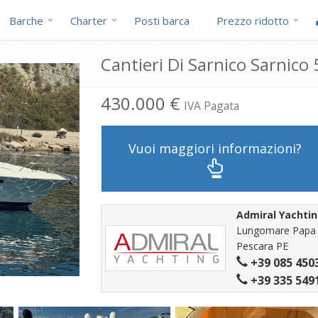
Barche
Charter
Posti barca
Prezzo ridotto
Cantieri Di Sarnico Sarnico 
430.000 €
IVA Pagata
Vuoi maggiori informazioni?
Admiral Yachti
Lungomare Papa G
Pescara PE
+39 085 450
+39 335 549