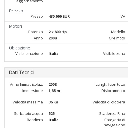
aggiornamento
Prezzo
Prezzo
430.000 EUR
IVA
Motori
Potenza
2 x 800 Hp
Modello
Anno
2008
Ore moto
Ubicazione
Visibile nazione
Italia
Visibile zona
Dati Tecnici
Anno Immatricolaz.
2008
Lungh. fuori tutto
Immersione
1,35 m
Dislocamento
Velocità massima
36 Kn
Velocità di crociera
Serbatoio acqua
525 l
Scadenza Rina
Bandiera
Italia
Categoria di
navigazione