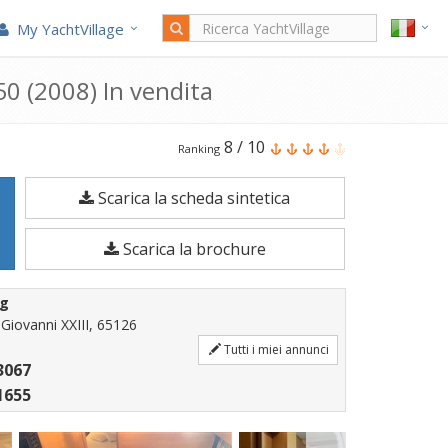
My YachtVillage
50 (2008) In vendita
Il
8
/
10
Ranking
Cantieri
Scarica la scheda sintetica
di
Sarnico
Scarica la brochure
Sarnico
50
ng
è
iovanni XXIII, 65126
una
Tutti i miei annunci
3067
Barca
1655
a
motore