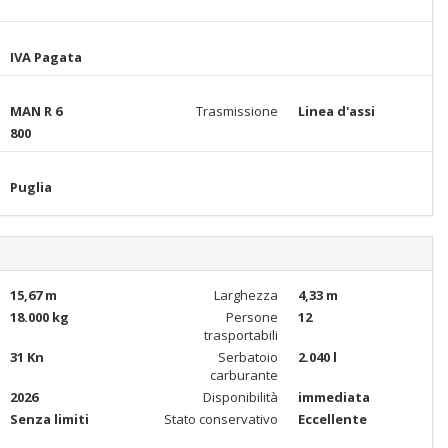
IVA Pagata
MAN R 6
Trasmissione
Linea d'assi
800
Puglia
15,67 m
Larghezza
4,33 m
18.000 kg
Persone
12
trasportabili
31 Kn
Serbatoio
2.040 l
carburante
2026
Disponibilità
immediata
Senza limiti
Stato conservativo
Eccellente