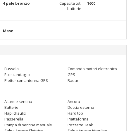
4 pale bronzo
Capacità tot.
1600
batterie
Mase
Bussola
Comando motori elettronico
Ecoscandaglio
GPS
Plotter con antenna GPS
Radar
Allarme sentina
Ancora
Batterie
Doccia esterna
Flap idraulici
Hard top
Passerella
Piattaforma
Pompa di sentina manuale
Pozzetto Teak
Salpa Ancore Elettrico
Salpa Ancore Idraulico