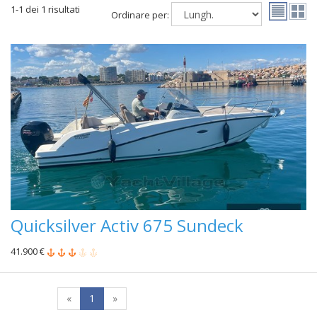
1-1 dei 1 risultati
Ordinare per:
Quicksilver Activ 675 Sundeck
41.900 €
«
1
»