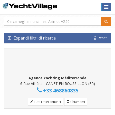
Toggle
naviga
Espandi filtri di ricerca
Reset
Agence Yachting Méditerranée
6 Rue Athéna - CANET EN ROUSSILLON (FR)
+33 468860835
Tutti i miei annunci
Chiamami