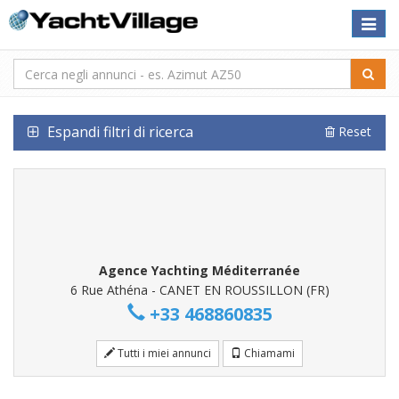
Toggle
naviga
Espandi filtri di ricerca
Reset
Agence Yachting Méditerranée
6 Rue Athéna - CANET EN ROUSSILLON (FR)
+33 468860835
Tutti i miei annunci
Chiamami