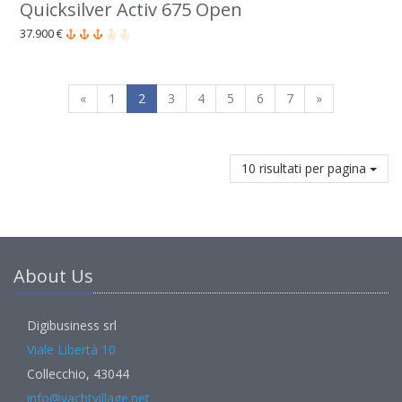
Quicksilver Activ 675 Open
37.900 €
«
1
2
3
4
5
6
7
»
10 risultati per pagina
About Us
Digibusiness srl
Viale Libertà 10
Collecchio, 43044
info@yachtvillage.net