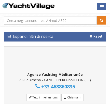
Toggle
naviga
Espandi filtri di ricerca
Reset
Agence Yachting Méditerranée
6 Rue Athéna - CANET EN ROUSSILLON (FR)
+33 468860835
Tutti i miei annunci
Chiamami