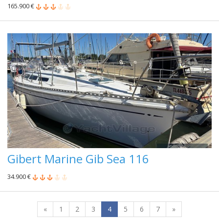
165.900 €
Gibert Marine Gib Sea 116
34.900 €
«
1
2
3
4
5
6
7
»