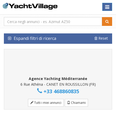
Toggle
naviga
Espandi filtri di ricerca
Reset
Agence Yachting Méditerranée
6 Rue Athéna - CANET EN ROUSSILLON (FR)
+33 468860835
Tutti i miei annunci
Chiamami