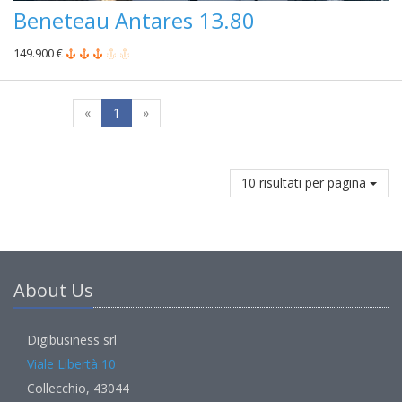
Beneteau Antares 13.80
149.900 €
«
1
»
10 risultati per pagina
About Us
Digibusiness srl
Viale Libertà 10
Collecchio, 43044