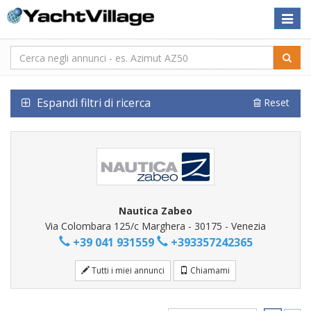
Toggle
naviga
Espandi filtri di ricerca
Reset
Nautica Zabeo
Via Colombara 125/c Marghera - 30175 - Venezia
+39 041 931559
+393357242365
Tutti i miei annunci
Chiamami