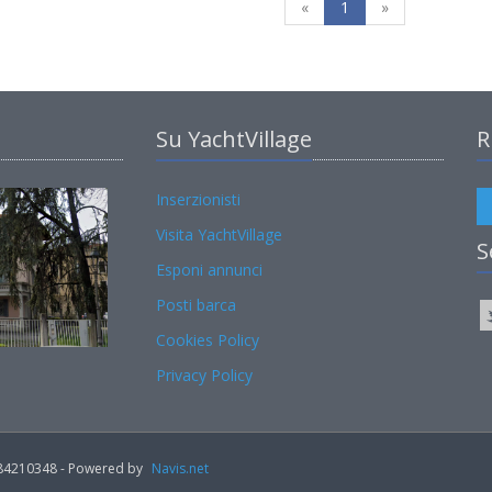
«
1
»
Su YachtVillage
R
Inserzionisti
Visita YachtVillage
S
Esponi annunci
Posti barca
Cookies Policy
Privacy Policy
02184210348 - Powered by
Navis.net