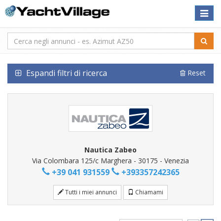
Toggle
naviga
Espandi filtri di ricerca
Reset
Nautica Zabeo
Via Colombara 125/c Marghera - 30175 - Venezia
+39 041 931559
+393357242365
Tutti i miei annunci
Chiamami