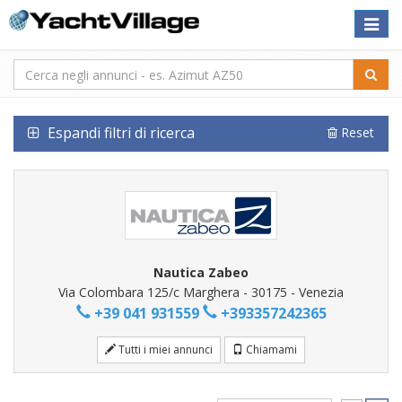
Toggle
naviga
Espandi filtri di ricerca
Reset
Nautica Zabeo
Via Colombara 125/c Marghera - 30175 - Venezia
+39 041 931559
+393357242365
Tutti i miei annunci
Chiamami