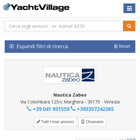
Toggle
naviga
Espandi filtri di ricerca
Reset
Nautica Zabeo
Via Colombara 125/c Marghera - 30175 - Venezia
+39 041 931559
+393357242365
Tutti i miei annunci
Chiamami