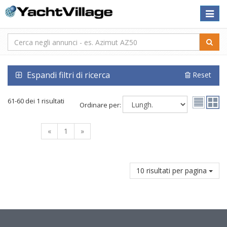
Toggle
naviga
Espandi filtri di ricerca
Reset
61-60 dei 1 risultati
Ordinare per:
«
1
»
10 risultati per pagina