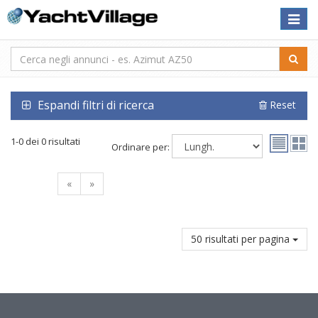
Toggle
naviga
Espandi filtri di ricerca
Reset
1-0 dei 0 risultati
Ordinare per:
«
»
50 risultati per pagina