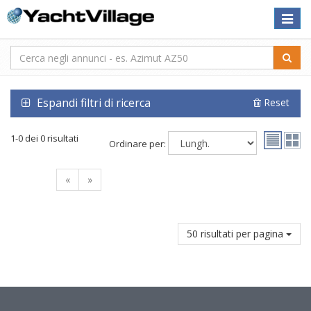
Toggle
naviga
Espandi filtri di ricerca
Reset
1-0 dei 0 risultati
Ordinare per:
«
»
50 risultati per pagina