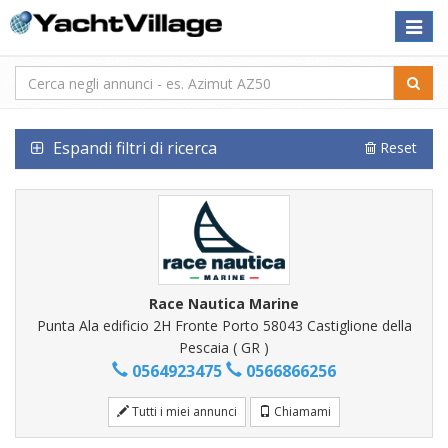
Toggle
naviga
Espandi filtri di ricerca
Reset
Race Nautica Marine
Punta Ala edificio 2H Fronte Porto 58043 Castiglione della
Pescaia ( GR )
0564923475
0566866256
Tutti i miei annunci
Chiamami