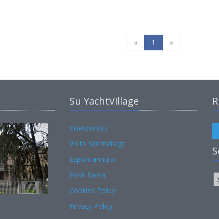
«
1
»
Su YachtVillage
R
Inserzionisti
Visita YachtVillage
S
Esponi annunci
Posti barca
Cookies Policy
Privacy Policy