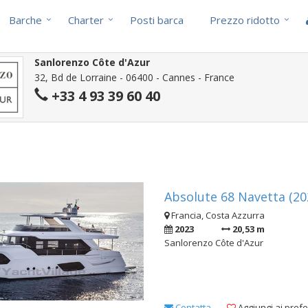
Barche
Charter
Posti barca
Prezzo ridotto
Sanlorenzo Côte d'Azur
32, Bd de Lorraine - 06400 - Cannes - France
+33 4 93 39 60 40
i
Absolute 68 Navetta (20
Francia, Costa Azzurra
2023
20,53 m
Sanlorenzo Côte d'Azur
Contatta
Aggiungi ai prefer