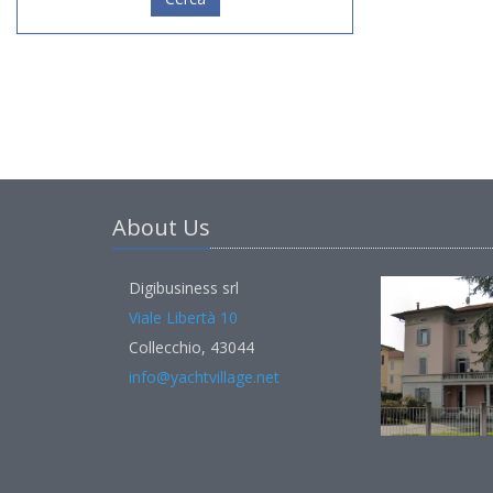
About Us
Digibusiness srl
Viale Libertà 10
Collecchio, 43044
info@yachtvillage.net