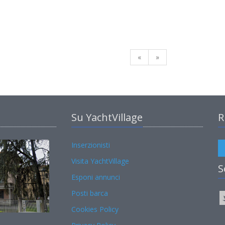
«
»
Su YachtVillage
R
Inserzionisti
Visita YachtVillage
S
Esponi annunci
Posti barca
Cookies Policy