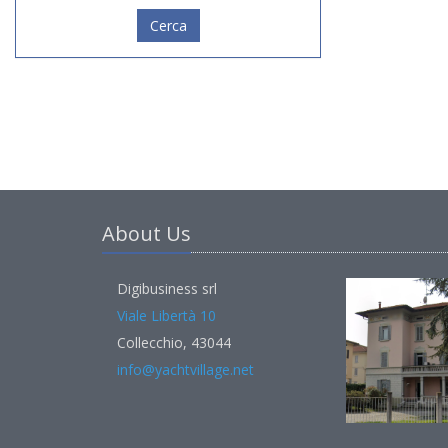
Cerca
About Us
Digibusiness srl
Viale Libertà 10
Collecchio, 43044
info@yachtvillage.net