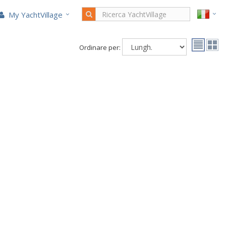
My YachtVillage
Ordinare per: