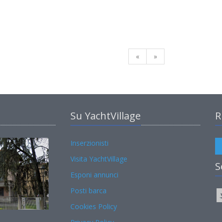
«
»
Su YachtVillage
R
Inserzionisti
Visita YachtVillage
S
Esponi annunci
Posti barca
Cookies Policy