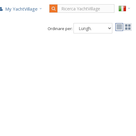
My YachtVillage
Ordinare per: