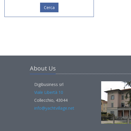
Cerca
About Us
Digibusiness srl
Viale Libertà 10
Collecchio, 43044
info@yachtvillage.net