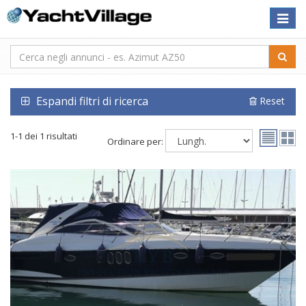
Toggle
naviga
Espandi filtri di ricerca
Reset
1-1 dei 1 risultati
Ordinare per: