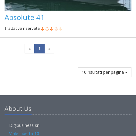
Absolute 41
Trattativa riservata
«
1
»
10 risultati per pagina
About Us
Digibusiness srl
Viale Libertà 10