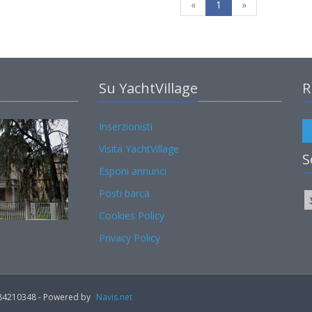
«
1
»
Su YachtVillage
R
Inserzionisti
Visita YachtVillage
S
Esponi annunci
Posti barca
Cookies Policy
Privacy Policy
02184210348 - Powered by
Navis.net