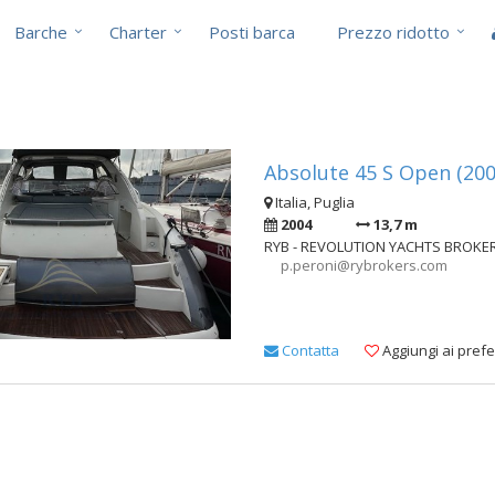
Barche
Charter
Posti barca
Prezzo ridotto
i
Absolute 45 S Open (200
Italia, Puglia
2004
13,7 m
RYB - REVOLUTION YACHTS BROKE
p.peroni@rybrokers.com
Contatta
Aggiungi ai prefer