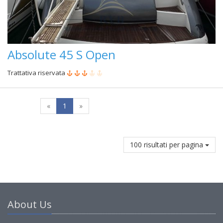
Absolute 45 S Open
Trattativa riservata
«
1
»
100 risultati per pagina
About Us