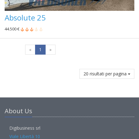
Absolute 25
44.500 €
«
1
»
20 risultati per pagina
About Us
Digibusiness srl
Viale Libertà 10