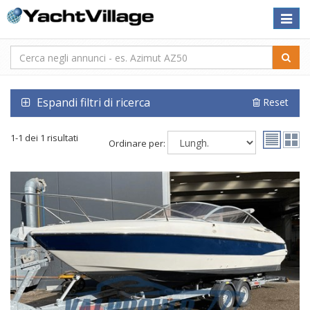
Toggle
naviga
Espandi filtri di ricerca
Reset
1-1 dei 1 risultati
Ordinare per: