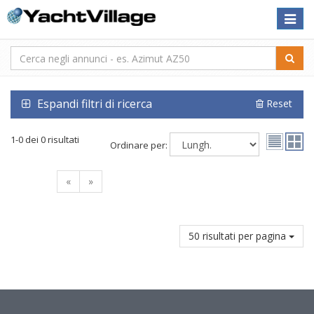
Toggle
naviga
Espandi filtri di ricerca
Reset
1-0 dei 0 risultati
Ordinare per:
«
»
50 risultati per pagina