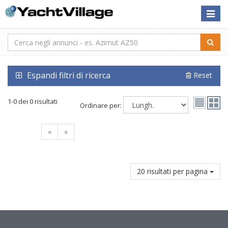
Toggle
naviga
Espandi filtri di ricerca
Reset
1-0 dei 0 risultati
Ordinare per:
«
»
20 risultati per pagina