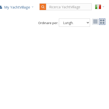
My YachtVillage
Ordinare per: