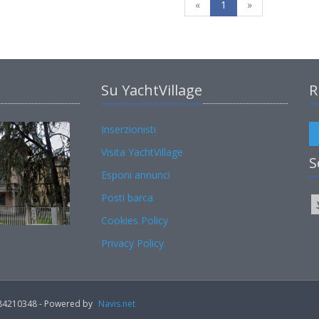
«
1
»
Su YachtVillage
R
Inserzionisti
Visita YachtVillage
S
Esponi annunci
Posti barca
Cookies Policy
Privacy Policy
02184210348 - Powered by
Navis.net