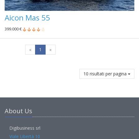
Aicon Mas 55
399.000 €
«
1
»
10 risultati per pagina
About Us
Digibusiness srl
Viale Libertà 10