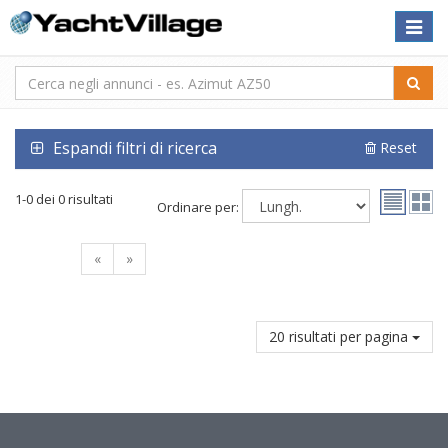
Toggle
naviga
Espandi filtri di ricerca
Reset
1-0 dei 0 risultati
Ordinare per:
«
»
20 risultati per pagina