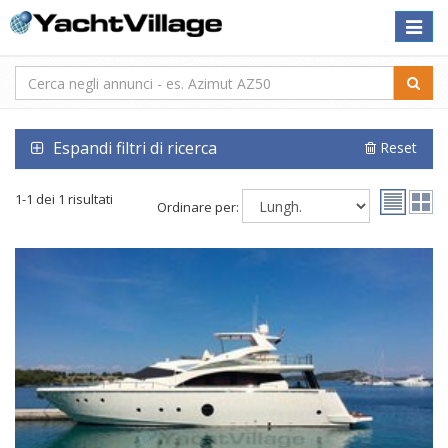
Toggle
naviga
Espandi filtri di ricerca
Reset
1-1 dei 1 risultati
Ordinare per: