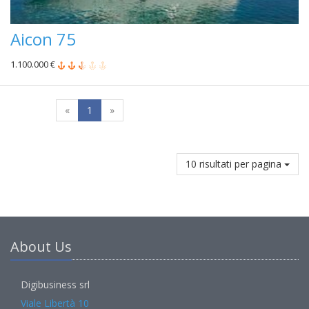
Aicon 75
1.100.000 €
«
1
»
10 risultati per pagina
About Us
Digibusiness srl
Viale Libertà 10