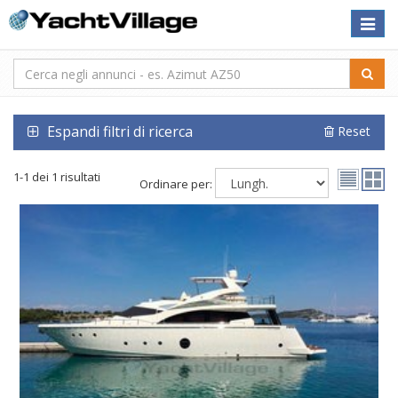
Toggle
naviga
Espandi filtri di ricerca
Reset
1-1 dei 1 risultati
Ordinare per: