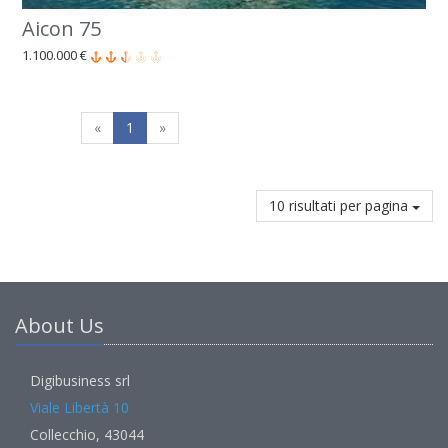
Aicon 75
1.100.000 €
«
1
»
10 risultati per pagina
About Us
Digibusiness srl
Viale Libertà 10
Collecchio, 43044