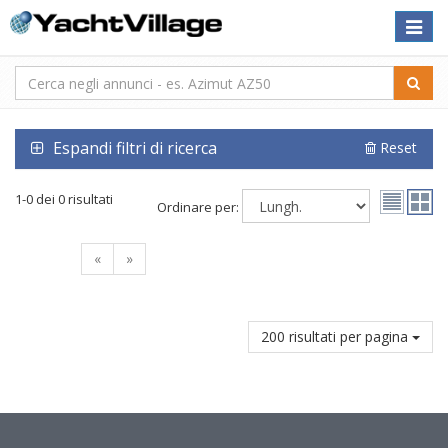
Toggle
naviga
Espandi filtri di ricerca
Reset
1-0 dei 0 risultati
Ordinare per:
«
»
200 risultati per pagina