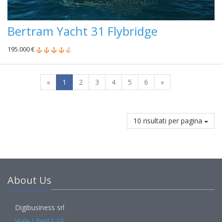
Bertram Yacht 31 Flybridge
195.000 €
«
1
2
3
4
5
6
»
10 risultati per pagina
About Us
Digibusiness srl
Viale Libertà 10