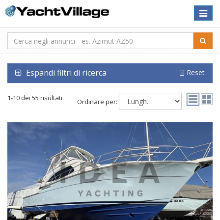
Toggle
naviga
Espandi filtri di ricerca
Reset
1-10 dei 55 risultati
Ordinare per: