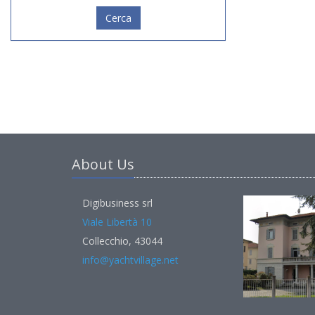
Cerca
About Us
Digibusiness srl
Viale Libertà 10
Collecchio, 43044
info@yachtvillage.net