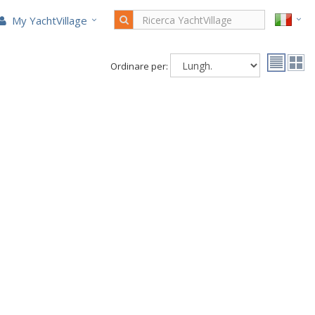
My YachtVillage
Ordinare per: