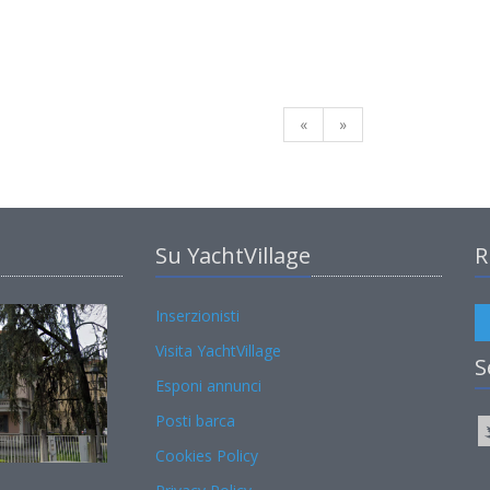
«
»
Su YachtVillage
R
Inserzionisti
Visita YachtVillage
S
Esponi annunci
Posti barca
Cookies Policy