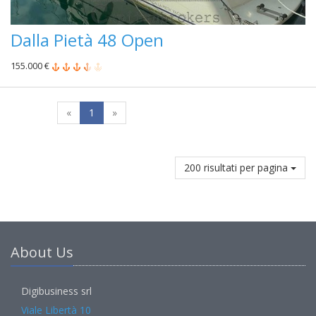
Dalla Pietà 48 Open
155.000 €
«
1
»
200 risultati per pagina
About Us
Digibusiness srl
Viale Libertà 10