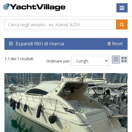
Toggle
naviga
Espandi filtri di ricerca
Reset
1-1 dei 1 risultati
Ordinare per: